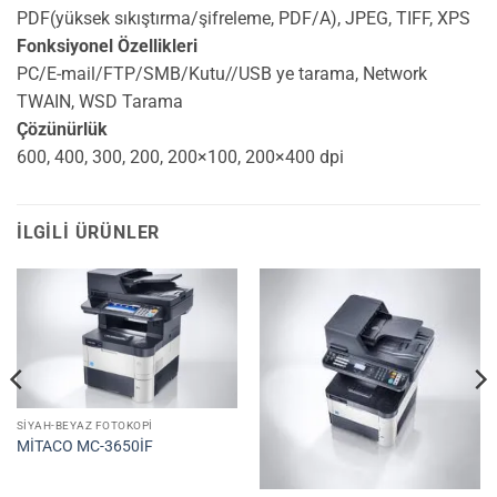
PDF(yüksek sıkıştırma/şifreleme, PDF/A), JPEG, TIFF, XPS
Fonksiyonel Özellikleri
PC/E-mail/FTP/SMB/Kutu//USB ye tarama, Network
TWAIN, WSD Tarama
Çözünürlük
600, 400, 300, 200, 200×100, 200×400 dpi
İLGILI ÜRÜNLER
SIYAH-BEYAZ FOTOKOPI
MİTACO MC-3650İF