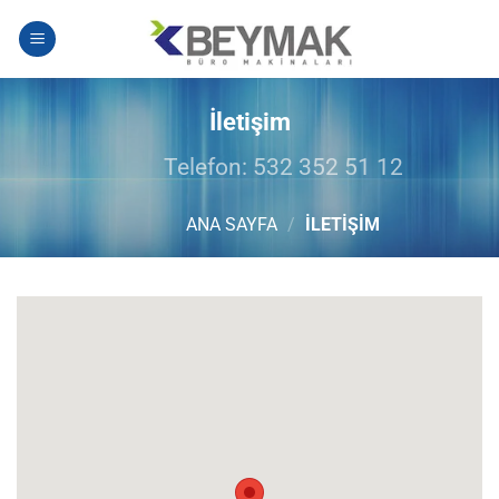
İçeriğe
atla
İletişim
Telefon: 532 352 51 12
ANA SAYFA
/
İLETIŞIM