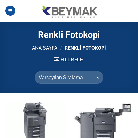
İçeriğe
atla
Renkli Fotokopi
ANA SAYFA
/
RENKLI FOTOKOPI
FILTRELE