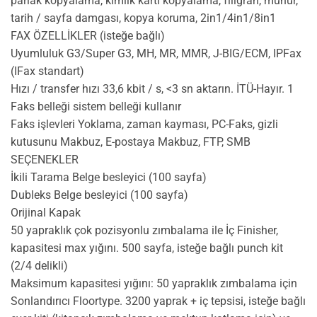
parlak kopyalama, kimlik kartı kopyalama, filigran, mühür,
tarih / sayfa damgası, kopya koruma, 2in1/4in1/8in1
FAX ÖZELLİKLER (isteğe bağlı)
Uyumluluk G3/Super G3, MH, MR, MMR, J-BIG/ECM, IPFax
(IFax standart)
Hızı / transfer hızı 33,6 kbit / s, <3 sn aktarın. İTÜ-Hayır. 1
Faks belleği sistem belleği kullanır
Faks işlevleri Yoklama, zaman kayması, PC-Faks, gizli
kutusunu Makbuz, E-postaya Makbuz, FTP, SMB
SEÇENEKLER
İkili Tarama Belge besleyici (100 sayfa)
Dubleks Belge besleyici (100 sayfa)
Orijinal Kapak
50 yapraklık çok pozisyonlu zımbalama ile İç Finisher,
kapasitesi max yığını. 500 sayfa, isteğe bağlı punch kit
(2/4 delikli)
Maksimum kapasitesi yığını: 50 yapraklık zımbalama için
Sonlandırıcı Floortype. 3200 yaprak + iç tepsisi, isteğe bağlı