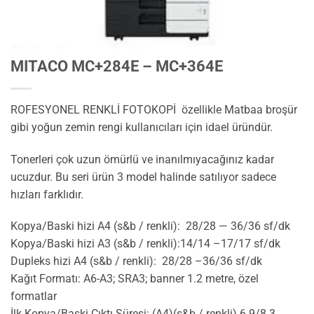
MITACO MC+284E – MC+364E
ROFESYONEL RENKLİ FOTOKOPİ özellikle Matbaa broşür
gibi yoğun zemin rengi kullanıcıları için idael üründür.
Tonerleri çok uzun ömürlü ve inanılmıyacağınız kadar
ucuzdur. Bu seri ürün 3 model halinde satılıyor sadece
hızları farklıdır.
Kopya/Baski hizi A4 (s&b / renkli): 28/28 — 36/36 sf/dk
Kopya/Baski hizi A3 (s&b / renkli):14/14 –17/17 sf/dk
Dupleks hizi A4 (s&b / renkli): 28/28 –36/36 sf/dk
Kağıt Formatı: A6-A3; SRA3; banner 1.2 metre, özel
formatlar
İlk Kopya/Baski Çıktı Süresi: (A4)(s&b / renkli) 6.9/8.3