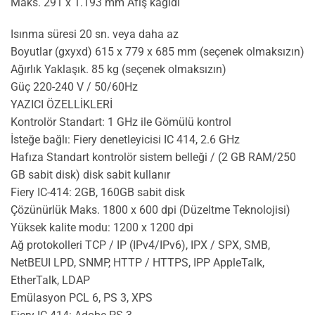
Maks. 291 x 1.193 mm Afiş kağıdı
Isınma süresi 20 sn. veya daha az
Boyutlar (gxyxd) 615 x 779 x 685 mm (seçenek olmaksızın)
Ağırlık Yaklaşık. 85 kg (seçenek olmaksızın)
Güç 220-240 V / 50/60Hz
YAZICI ÖZELLİKLERİ
Kontrolör Standart: 1 GHz ile Gömülü kontrol
İsteğe bağlı: Fiery denetleyicisi IC 414, 2.6 GHz
Hafıza Standart kontrolör sistem belleği / (2 GB RAM/250
GB sabit disk) disk sabit kullanır
Fiery IC-414: 2GB, 160GB sabit disk
Çözünürlük Maks. 1800 x 600 dpi (Düzeltme Teknolojisi)
Yüksek kalite modu: 1200 x 1200 dpi
Ağ protokolleri TCP / IP (IPv4/IPv6), IPX / SPX, SMB,
NetBEUI LPD, SNMP, HTTP / HTTPS, IPP AppleTalk,
EtherTalk, LDAP
Emülasyon PCL 6, PS 3, XPS