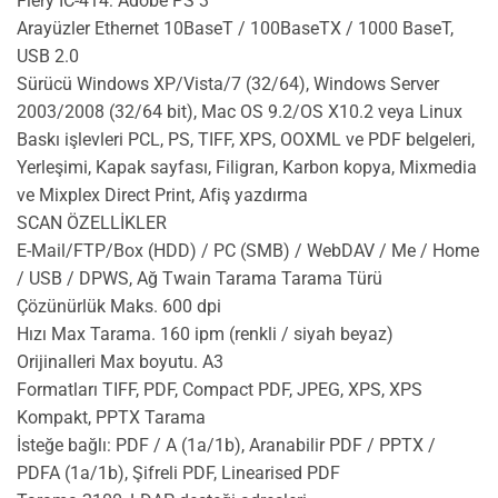
Fiery IC-414: Adobe PS 3
Arayüzler Ethernet 10BaseT / 100BaseTX / 1000 BaseT,
USB 2.0
Sürücü Windows XP/Vista/7 (32/64), Windows Server
2003/2008 (32/64 bit), Mac OS 9.2/OS X10.2 veya Linux
Baskı işlevleri PCL, PS, TIFF, XPS, OOXML ve PDF belgeleri,
Yerleşimi, Kapak sayfası, Filigran, Karbon kopya, Mixmedia
ve Mixplex Direct Print, Afiş yazdırma
SCAN ÖZELLİKLER
E-Mail/FTP/Box (HDD) / PC (SMB) / WebDAV / Me / Home
/ USB / DPWS, Ağ Twain Tarama Tarama Türü
Çözünürlük Maks. 600 dpi
Hızı Max Tarama. 160 ipm (renkli / siyah beyaz)
Orijinalleri Max boyutu. A3
Formatları TIFF, PDF, Compact PDF, JPEG, XPS, XPS
Kompakt, PPTX Tarama
İsteğe bağlı: PDF / A (1a/1b), Aranabilir PDF / PPTX /
PDFA (1a/1b), Şifreli PDF, Linearised PDF