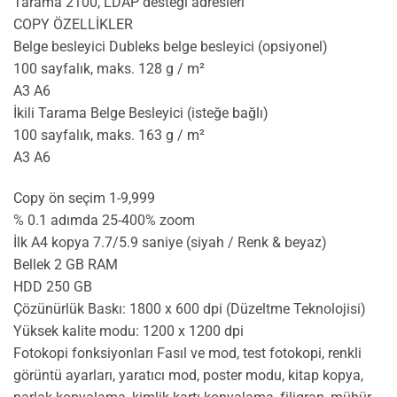
Tarama 2100, LDAP desteği adresleri
COPY ÖZELLİKLER
Belge besleyici Dubleks belge besleyici (opsiyonel)
100 sayfalık, maks. 128 g / m²
A3 A6
İkili Tarama Belge Besleyici (isteğe bağlı)
100 sayfalık, maks. 163 g / m²
A3 A6
Copy ön seçim 1-9,999
% 0.1 adımda 25-400% zoom
İlk A4 kopya 7.7/5.9 saniye (siyah / Renk & beyaz)
Bellek 2 GB RAM
HDD 250 GB
Çözünürlük Baskı: 1800 x 600 dpi (Düzeltme Teknolojisi)
Yüksek kalite modu: 1200 x 1200 dpi
Fotokopi fonksiyonları Fasıl ve mod, test fotokopi, renkli
görüntü ayarları, yaratıcı mod, poster modu, kitap kopya,