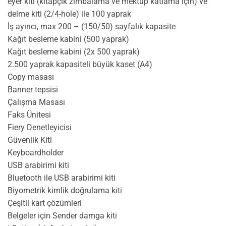
eyer kiti (kitapçık zımbalama ve mektup katlama için) ve
delme kiti (2/4-hole) ile 100 yaprak
İş ayırıcı, max 200 – (150/50) sayfalık kapasite
Kağıt besleme kabini (500 yaprak)
Kağıt besleme kabini (2x 500 yaprak)
2.500 yaprak kapasiteli büyük kaset (A4)
Copy masası
Banner tepsisi
Çalışma Masası
Faks Ünitesi
Fiery Denetleyicisi
Güvenlik Kiti
Keyboardholder
USB arabirimi kiti
Bluetooth ile USB arabirimi kiti
Biyometrik kimlik doğrulama kiti
Çeşitli kart çözümleri
Belgeler için Sender damga kiti